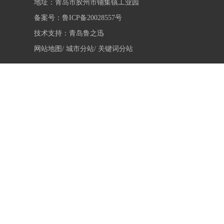
地址：青岛市胶州市铺集镇工业园
备案号：
鲁ICP备20028557号
技术支持：
青岛鲁之迅
网站地图/
城市分站/
关键词分站