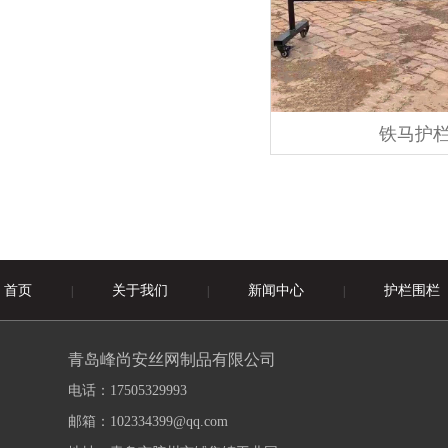
铁马护
首页
关于我们
新闻中心
护栏围栏
|
|
|
青岛峰尚安丝网制品有限公司
电话：17505329993
邮箱：102334399@qq.com