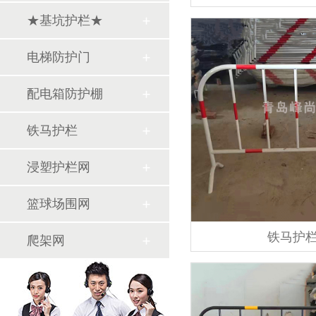
★基坑护栏★
电梯防护门
配电箱防护棚
铁马护栏
浸塑护栏网
篮球场围网
铁马护
爬架网